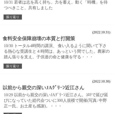
10/31 若者は志を高く持ち、力を蓄え、動く「時機」を待
つべきこと、共有しました
振り返り
(2022.10.31)
食料安全保障崩壊の本質と打開策
10/30 トータル4時間の講演、 食い入るように聞いて下さ
る熱心な受講生と４時間は、あっという間でした。農家の
踏ん張りを支え、子供達の命と健康を守る・・・
振り返り
(2022.10.30)
以前から親交の深いJAｸﾞﾘｰﾝ近江さん
10/29 以前から親交の深いJAｸﾞﾘｰﾝ近江さん。ｺﾛﾅで延び延
びになっていた総代会ついに300人規模で開催(写真: 中野
正一氏、お土産も感謝)。・・・