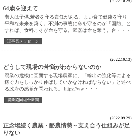
(2022.10.25)
64歳を迎えて
老人は子供,若者を守る責任がある。よい食で健康を守り
平和な未来を築く。不測の事態に命を守るのが「国防」と
すれば、食料こそが命を守る。武器は命を奪う。台・・・
理事長メッセージ
(2022.10.13)
どうして現場の苦悩がわからないのか
廃業の危機に直面する現場農家に、「輸出の強化等による
稼ぐ力をしっかり伸ばしていかなければならない」と述べ
る政府の感覚が問われる。 https://ww・・・
農業協同組合新聞
(2022.09.29)
正念場続く農業・酪農情勢～支え合う仕組みが足
りない