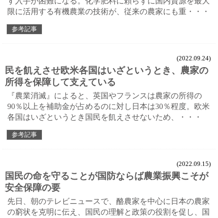
す入手が困難になる。化学肥料に頼らずに国内資源を最大
限に活用する有機農業の技術が、従来の農家にも重・・・
参考記事
(2022.09.24)
民を飢えさせ欧米各国はいざというとき、農家の
所得を保障して支えている
『農業消滅』によると、英国やフランスは農家の所得の
90％以上を補助金が占めるのに対し日本は30％程度。欧米
各国はいざというとき国民を飢えさせないため、・・・
参考記事
(2022.09.15)
国民の命を守ることが国防ならば農業振興こそが
安全保障の要
先日、朝のテレビニュースで、酪農家を中心に日本の農家
の窮状を克明に伝え、国民の理解と政策の役割を促し、国