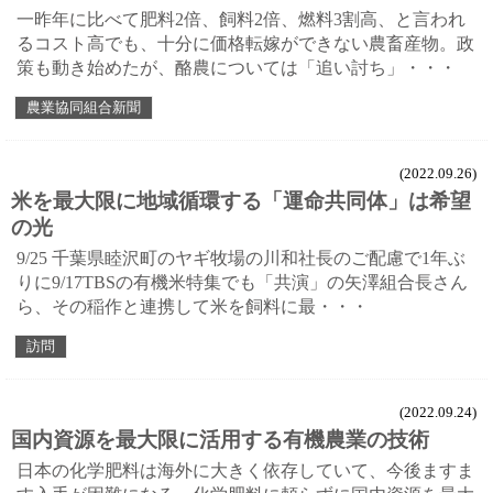
一昨年に比べて肥料2倍、飼料2倍、燃料3割高、と言われ
るコスト高でも、十分に価格転嫁ができない農畜産物。政
策も動き始めたが、酪農については「追い討ち」・・・
農業協同組合新聞
(2022.09.26)
米を最大限に地域循環する「運命共同体」は希望
の光
9/25 千葉県睦沢町のヤギ牧場の川和社長のご配慮で1年ぶ
りに9/17TBSの有機米特集でも「共演」の矢澤組合長さん
ら、その稲作と連携して米を飼料に最・・・
訪問
(2022.09.24)
国内資源を最大限に活用する有機農業の技術
日本の化学肥料は海外に大きく依存していて、今後ますま