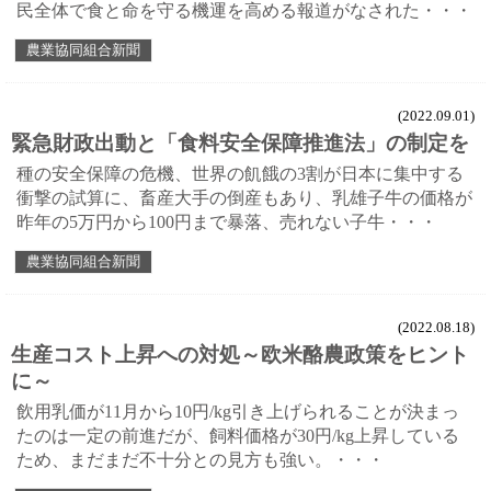
民全体で食と命を守る機運を高める報道がなされた・・・
農業協同組合新聞
(2022.09.01)
緊急財政出動と「食料安全保障推進法」の制定を
種の安全保障の危機、世界の飢餓の3割が日本に集中する
衝撃の試算に、畜産大手の倒産もあり、乳雄子牛の価格が
昨年の5万円から100円まで暴落、売れない子牛・・・
農業協同組合新聞
(2022.08.18)
生産コスト上昇への対処～欧米酪農政策をヒント
に～
飲用乳価が11月から10円/kg引き上げられることが決まっ
たのは一定の前進だが、飼料価格が30円/kg上昇している
ため、まだまだ不十分との見方も強い。・・・