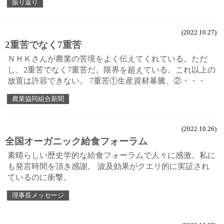
振り返り
(2022.10.27)
2重苦でなく7重苦
ＮＨＫさんが農業の苦境をよく伝えてくれている。ただ
し、2重苦でなく7重苦だ。限界を超えている。これ以上の
放置は許容できない。 7重苦①生産資材暴騰、②・・・
農業協同組合新聞
(2022.10.26)
全国オーガニック給食フォーラム
素晴らしい歴史学的な給食フォーラムで人々に感激。私に
も発言時間を頂き感謝。 波及効果がクエリ的に実証され
ているのに衝撃。
理事長メッセージ