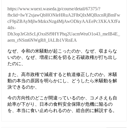
https://www.wuext.waseda.jp/course/detail/67375/?
fbclid=IwY2xjawQbHONleHRuA2FlbQIxMQBzcnRjBmFw
cF9pZBAyMjIwMzkxNzg4MjAwODkyAAEePc3XKAXfFa
4dx-
Dh3op3rGhScLjOxslSf9HYPhq2UacmWruO1o43_meIB4E_
aem_rNSm6NWgR8_IALIb1VRnEA
なぜ、令和の米騒動が起こったのか、なぜ、収まらな
いのか、なぜ、増産に舵を切ると石破政権が打ち出し
たのに、
また、高市政権で減産すると軌道修正したのか。米騒
動の本当の原因を明らかにし、どうしたら米騒動を解
決できるのか、
今の方向性のどこが間違っているのか、コメさえも自
給率が下がり、日本の食料安全保障が危機に陥るの
を、本当に食い止められるのか、総合的に解説する。