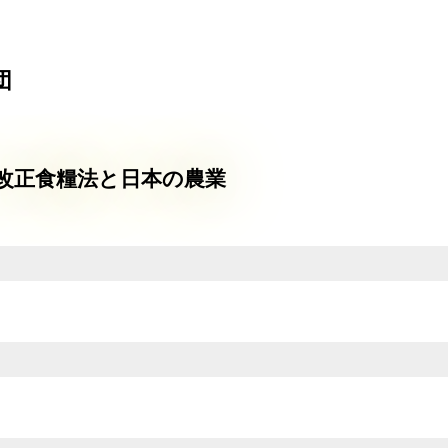
団
改正食糧法と日本の農業