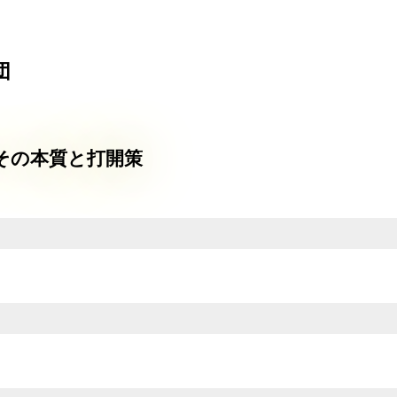
団
その本質と打開策