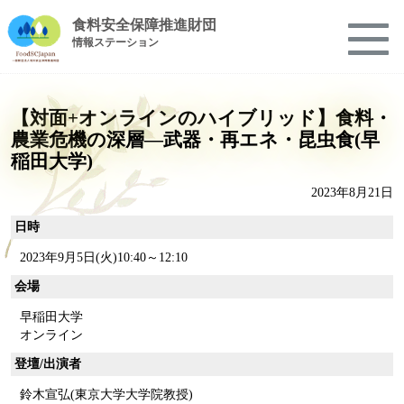
食料安全保障推進財団
情報ステーション
【対面+オンラインのハイブリッド】食料・
農業危機の深層―武器・再エネ・昆虫食(早
稲田大学)
2023年8月21日
日時
2023年9月5日(火)10:40～12:10
会場
早稲田大学
オンライン
登壇/出演者
鈴木宣弘(東京大学大学院教授)