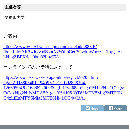
主催者等
早稲田大学
ご案内
https://www.wuext.waseda.jp/course/detail/58830/?
fbclid=IwAR3wIGvadSsmA7WdmCeC5pzdmWowzkTHqQJA-
bNugZBPKdc_9hm82hpz978
オンラインでのご受講にあたって
https://www1.ex-waseda.jp/online/reg_ct2020.html?
_ga=2.118803401.1946932129.1692858364-
1266959438.1686622009&_gl=1*vo68qn*_ga*MTI2Njk1OTQz
OC4xNjg2NjIyMDA5*_ga_XS4105JQT8*MTY5Mjg2MTE0N
C4zLjEuMTY5Mjg2MTE0Ni41OC4wLjA.