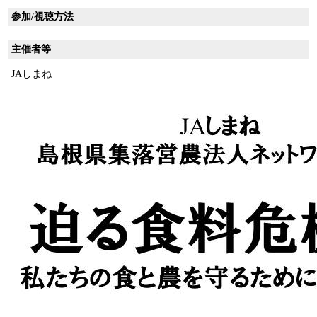
参加/視聴方法
主催者等
JAしまね