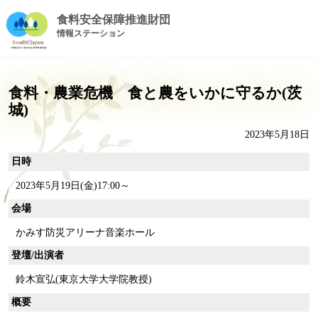
食料安全保障推進財団
情報ステーション
食料・農業危機 食と農をいかに守るか(茨
城)
2023年5月18日
日時
2023年5月19日(金)17:00～
会場
かみす防災アリーナ音楽ホール
登壇/出演者
鈴木宣弘(東京大学大学院教授)
概要