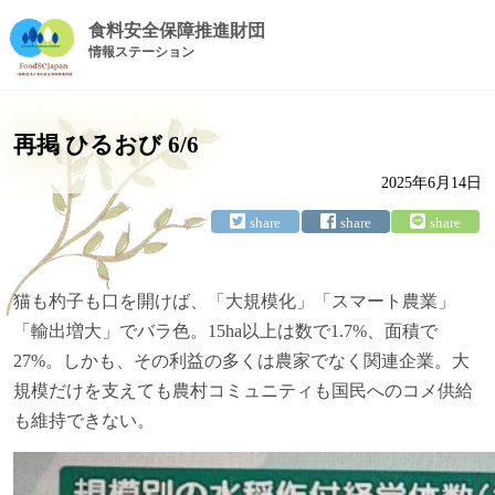
食料安全保障推進財団
情報ステーション
再掲 ひるおび 6/6
2025年6月14日
猫も杓子も口を開けば、「大規模化」「スマート農業」
「輸出増大」でバラ色。15ha以上は数で1.7%、面積で
27%。しかも、その利益の多くは農家でなく関連企業。大
規模だけを支えても農村コミュニティも国民へのコメ供給
も維持できない。