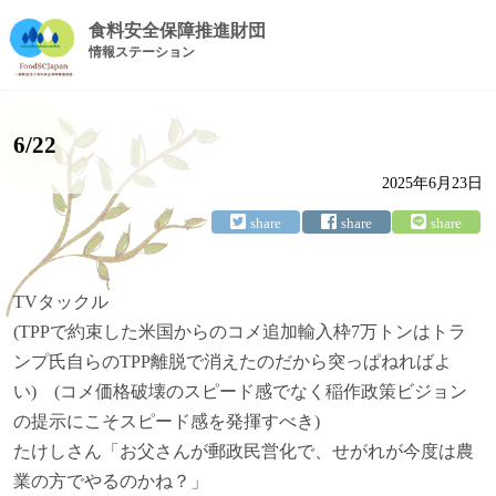
食料安全保障推進財団
情報ステーション
6/22
2025年6月23日
TVタックル
(TPPで約束した米国からのコメ追加輸入枠7万トンはトラ
ンプ氏自らのTPP離脱で消えたのだから突っぱねればよ
い) (コメ価格破壊のスピード感でなく稲作政策ビジョン
の提示にこそスピード感を発揮すべき)
たけしさん「お父さんが郵政民営化で、せがれが今度は農
業の方でやるのかね？」