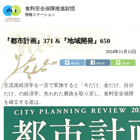
食料安全保障推進財団
情報ステーション
『都市計画』371 &『地域開発』650
2024年11月12日
主流派経済学を一言で変換すると「今だけ、金だけ、自分
だけ」の経済学。失われた農政を取り戻し、食料安全保障
を確立する道は。