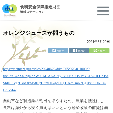
食料安全保障推進財団
情報ステーション
オレンジジュースが問うもの
2024年6月29日
https://mainichi.jp/articles/20240629/ddm/005/070/011000c?
fbclid=IwZXh0bgNhZW0CMTAAAR1y_Y96PX8OVJYY5T82HLCZJVe
ShIN_5cg3CkM3kMt-8QpClimDE-gZHQQ_aem_mNbCg1kkP_UNPY-
Ud_-v6w
自動車など製造業の輸出を増やすため、農業を犠牲にし、
食料は海外から安く買えばいいという経済政策の前提は崩