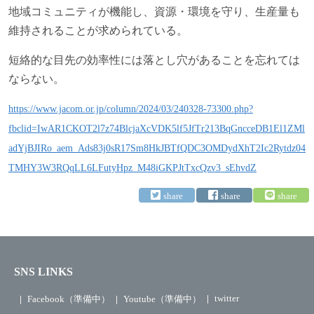
地域コミュニティが機能し、資源・環境を守り、生産量も
維持されることが求められている。
短絡的な目先の効率性には落とし穴があることを忘れては
ならない。
https://www.jacom.or.jp/column/2024/03/240328-73300.php?
fbclid=IwAR1CKOT2l7z74BlcjaXcVDK5lf5JfTr213BqGncceDB1El1ZMl
adYjBJIRo_aem_Ads83j0sR17Sm8HkJBTfQDC3OMDydXhT2Ic2Rytdz04
TMHY3W3RQqLL6LFutyHpz_M48iGKPJtTxcQzv3_sEhvdZ
SNS LINKS
twitter
Facebook（準備中）
Youtube（準備中）