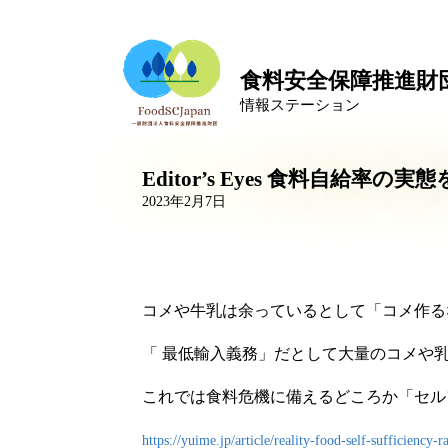
食料安全保障推進財
情報ステーション
Editor’s Eyes 食料自
2023年2月7日
コメや牛乳は余っているとして「コメ作る
「 最低輸入義務」だとして大量のコメや
これでは食料危機に備えるどころか「セル
https://yuime.jp/article/reality-food-self-sufficiency-r