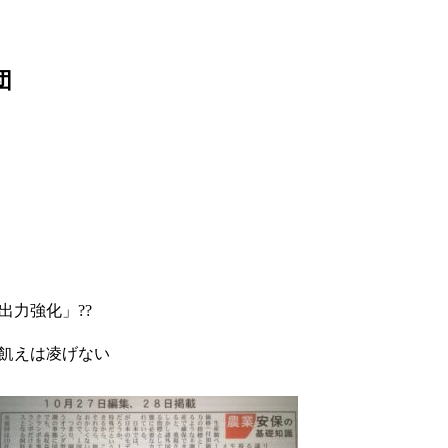
団
出力強化」??
飢えは凌げない