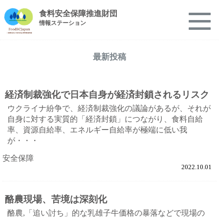
食料安全保障推進財団
情報ステーション
最新投稿
経済制裁強化で日本自身が経済封鎖されるリスク
ウクライナ紛争で、経済制裁強化の議論があるが、それが
自身に対する実質的「経済封鎖」につながり、食料自給
率、資源自給率、エネルギー自給率が極端に低い我
が・・・
安全保障
2022.10.01
酪農現場、苦境は深刻化
酪農,「追い討ち」的な乳雄子牛価格の暴落などで現場の